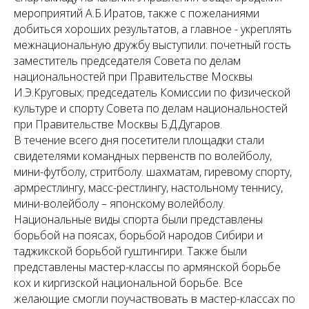
мероприятий А.Б.Иратов, также с пожеланиями
добиться хороших результатов, а главное - укреплять
межнациональную дружбу выступили: почетный гость
заместитель председателя Совета по делам
национальностей при Правительстве Москвы
И.Э.Круговых; председатель Комиссии по физической
культуре и спорту Совета по делам национальностей
при Правительстве Москвы Б.Д.Дугаров.
В течение всего дня посетители площадки стали
свидетелями командных первенств по волейболу,
мини-футболу, стритболу. шахматам, гиревому спорту,
армрестлингу, масс-рестлингу, настольному теннису,
мини-волейболу – японскому волейболу.
Национальные виды спорта были представлены
борьбой на поясах, борьбой народов Сибири и
таджикской борьбой гуштингири. Также были
представлены мастер-классы по армянской борьбе
кох и киргизской национальной борьбе. Все
желающие смогли поучаствовать в мастер-классах по