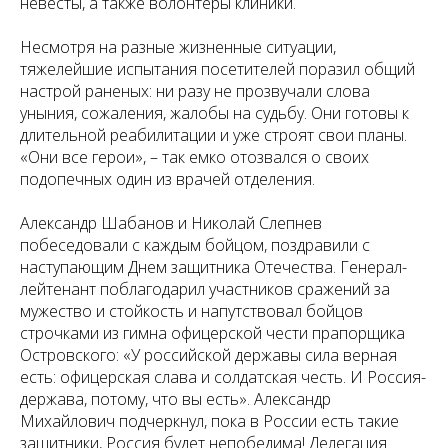
невесты, а также волонтеры клиники.
Несмотря на разные жизненные ситуации,
тяжелейшие испытания посетителей поразил общий
настрой раненых: ни разу не прозвучали слова
уныния, сожаления, жалобы на судьбу. Они готовы к
длительной реабилитации и уже строят свои планы.
«Они все герои», – так емко отозвался о своих
подопечных один из врачей отделения.
Александр Шабанов и Николай Слепнев
побеседовали с каждым бойцом, поздравили с
наступающим Днем защитника Отечества. Генерал-
лейтенант поблагодарил участников сражений за
мужество и стойкость и напутствовал бойцов
строчками из гимна офицерской чести прапорщика
Островского: «У российской державы сила верная
есть: офицерская слава и солдатская честь. И Россия-
держава, потому, что вы есть». Александр
Михайлович подчеркнул, пока в России есть такие
защитники, Россия будет непобедима! Делегация