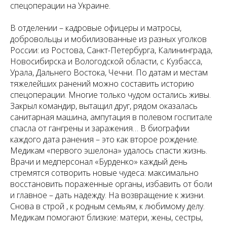
спецоперации на Украине.
В отделении – кадровые офицеры и матросы,
добровольцы и мобилизованные из разных уголков
России: из Ростова, Санкт-Петербурга, Калининграда,
Новосибирска и Вологодской области, с Кузбасса,
Урала, Дальнего Востока, Чечни. По датам и местам
тяжелейших ранений можно составить историю
спецоперации. Многие только чудом остались живы.
Закрыл командир, вытащил друг, рядом оказалась
санитарная машина, ампутация в полевом госпитале
спасла от гангрены и заражения… В биографии
каждого дата ранения – это как второе рождение.
Медикам «первого эшелона» удалось спасти жизнь.
Врачи и медперсонал «Бурденко» каждый день
стремятся сотворить новые чудеса: максимально
восстановить пораженные органы, избавить от боли
и главное – дать надежду. На возвращение к жизни.
Снова в строй , к родным семьям, к любимому делу.
Медикам помогают близкие: матери, жены, сестры,