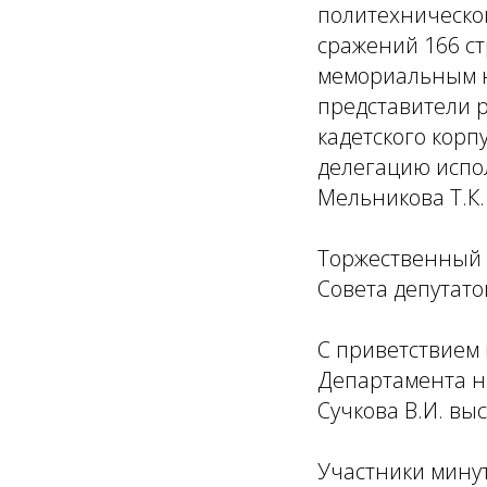
политехническог
сражений 166 ст
мемориальным на
представители 
кадетского корп
делегацию испол
Мельникова Т.К.
Торжественный 
Совета депутато
С приветствием 
Департамента н
Сучкова В.И. вы
Участники мину