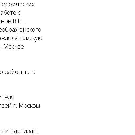
 героических
аботе с
ов В.Н.,
реображенского
лавляла томскую
. Москве
го районного
ителя
зей г. Москвы
в и партизан