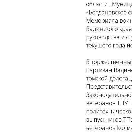
области , Муниц
«Богдановское с
Мемориала воин
Вадинского края
руководства и с
текущего года и
В торжественны
партизан Вадинс
томской делегац
Представительст
Законодательной
ветеранов ТПУ Б
политехническо
выпускников ТПУ
ветеранов Колма