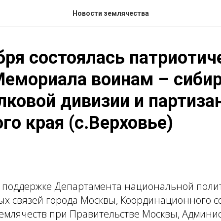
Новости землячества
бря состоялась патриотич
Мемориала воинам – сиби
лковой дивизии и партиза
го края (с.Верховье)
и поддержке Департамента национальной поли
х связей города Москвы, Координационного с
емлячеств при Правительстве Москвы, Админи