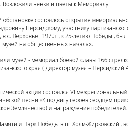
. Возложили венки и цветы к Мемориалу.
 обстановке состоялось открытие мемориально
дровичу Персидскому, участнику партизанског
 в с. Верховье , 1970г., к 25-летию Победы , был
 музей на общественных началах.
или музей - мемориал боевой славы 166 стрелк
изанского края ( директор музея – Персидский
тической акции состоялся VI межрегиональный
ческой песни «К подвигу героев сердцем прико
кое Землячество) и награждение победителей.
амяти и Парк Победы в пг Холм-Жирковский , 