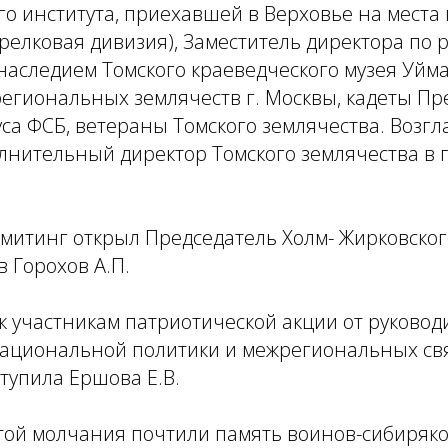
о института, приехавшей в Верховье на места
релковая дивизия), Заместитель директора по р
следием Томского краеведческого музея Уйман
региональных землячеств г. Москвы, кадеты П
уса ФСБ, ветераны Томского землячества. Возг
нительный директор Томского землячества в г
митинг открыл Председатель Холм- Жирковско
в Горохов А.П.
к участникам патриотической акции от руковод
ациональной политики и межрегиональных свя
ступила Ершова Е.В.
той молчания почтили память воинов-сибиряко