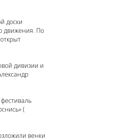
й доски
о движения. По
 открыт
овой дивизии и
 Александр
 фестиваль
снись» (
возложили венки