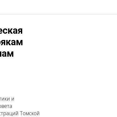
еская
рякам
нам
тики и
овета
страций Томской