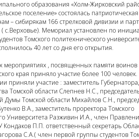
ипального образования «Холм-Жирковский райо
ельское поселение» состоялась патриотическая
ам – сибирякам 166 стрелковой дивизии и пар
 ( с.Верховье). Мемориал установлен по иници
тудентов Томского политехнического университе
сполнилось 40 лет со дня его открытия.
х мероприятиях , посвященных памяти воинов 
кого края приняло участие более 100 человек. 
ии приняли участие : заместитель Губернатора
ва Томской области Слепнев Н.С., председател
 Думы Томской области Михайлов С.Н., предсе
утенко В.А., заместитель проректора Томского
го Университета Разживин И.А., член Правлен
 Кондаков П.П. ответственный секретарь Обла
горова С.А.( член первой группы студентов То