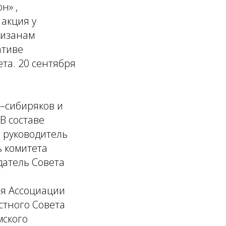
н» ,
 акция у
тизанам
ативе
та. 20 сентября
–сибиряков и
В составе
, руководитель
ь комитета
датель Совета
ия Ассоциации
стного Совета
мского