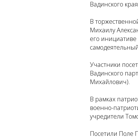
Вадинского края
В торжественной
Михаилу Алексан
его инициативе ,
самодеятельный
Участники посет
Вадинского парт
Михайлович).
В рамках патрио
военно-патриоти
учредители Томс
Посетили Поле П